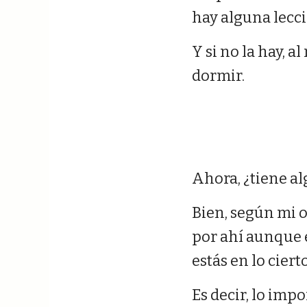
hay alguna lecc
Y si no la hay, a
dormir.
Ahora, ¿tiene al
Bien, según mi o
por ahí aunque e
estás en lo cierto
Es decir, lo impo