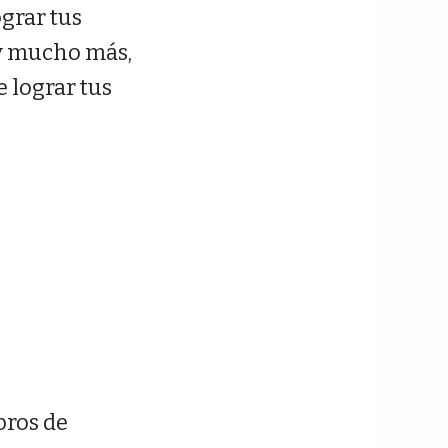
ograr tus
 y mucho más,
 lograr tus
bros de