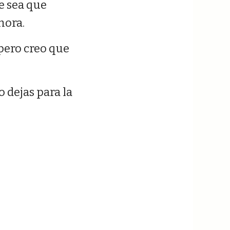
e sea que
hora.
pero creo que
 dejas para la