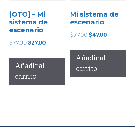
[OTO] – Mi
Mi sistema de
sistema de
escenario
escenario
El
El
$
77,00
$
47,00
El
El
$
77,00
$
27,00
precio
precio
precio
precio
original
actual
Añadir al
original
actual
Añadir al
era:
es:
carrito
era:
es:
carrito
$77,00.
$47,00.
$77,00.
$27,00.