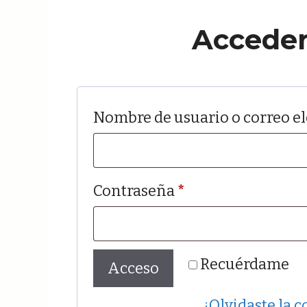
contenido
Accede
Nombre de usuario o correo e
Obligatorio
Contraseña
*
Recuérdame
Acceso
¿Olvidaste la 